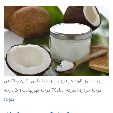
زيت جوز الهند هو نوع من زيت الطهي يكون صلبًا في
درجة حرارة الغرفة أدناه
76 درجة فهرنهايت (24 درجة
مئوية)