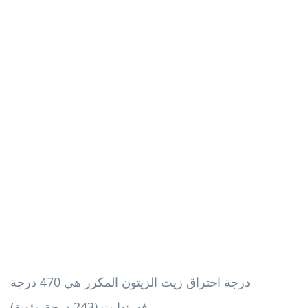
درجة احتراق زيت الزيتون المكرر هي 470 درجة
فهرنهايت (243 درجة مئوية).