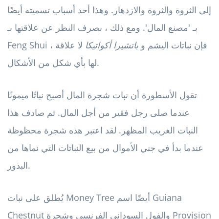
إلى الثروة والثروة والازدهار. وهذا أحد أسباب تسميته أيضًا
بـ 'مصنع المال'. ومع ذلك ، بصرف النظر عن علاقتها بـ
Feng Shui ، فإن نباتات اليشم و
باتشيرا أكواتيكا
لا علاقة
لها بأي شكل من الأشكال.
تقول الأسطورة أن نبات شجرة المال أصبح نباتًا ميمونًا
عندما صلى رجل فقير من أجل المال. ثم صادف هذا
النبات الغريب المظهر. لقد اعتبر هذه شجرة محظوظة
عندما بدأ في جني الأموال من بيع النباتات التي نماها من
البذور.
يُطلق على نبات Money Tree أيضًا اسم Guiana
Chestnut والفول السوداني الفرنسي وشجرة Provision