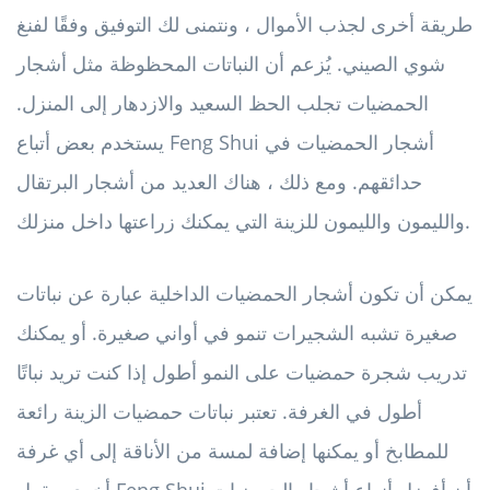
طريقة أخرى لجذب الأموال ، ونتمنى لك التوفيق وفقًا لفنغ
شوي الصيني. يُزعم أن النباتات المحظوظة مثل أشجار
الحمضيات تجلب الحظ السعيد والازدهار إلى المنزل.
يستخدم بعض أتباع Feng Shui أشجار الحمضيات في
حدائقهم. ومع ذلك ، هناك العديد من أشجار البرتقال
والليمون والليمون للزينة التي يمكنك زراعتها داخل منزلك.
يمكن أن تكون أشجار الحمضيات الداخلية عبارة عن نباتات
صغيرة تشبه الشجيرات تنمو في أواني صغيرة. أو يمكنك
تدريب شجرة حمضيات على النمو أطول إذا كنت تريد نباتًا
أطول في الغرفة. تعتبر نباتات حمضيات الزينة رائعة
للمطابخ أو يمكنها إضافة لمسة من الأناقة إلى أي غرفة
أخرى. يقول Feng Shui أن أفضل أنواع أشجار الحمضيات