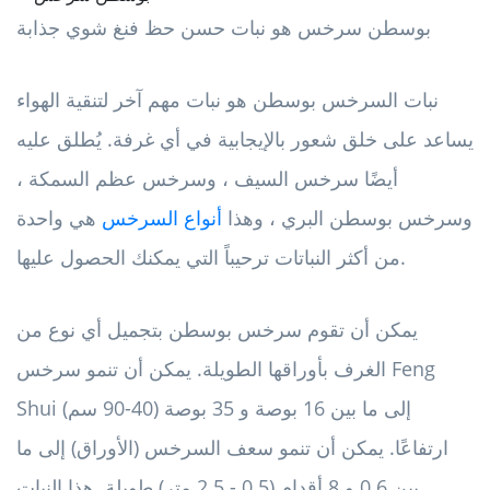
بوسطن سرخس هو نبات حسن حظ فنغ شوي جذابة
نبات السرخس بوسطن هو نبات مهم آخر لتنقية الهواء
يساعد على خلق شعور بالإيجابية في أي غرفة. يُطلق عليه
أيضًا سرخس السيف ، وسرخس عظم السمكة ،
وسرخس بوسطن البري ، وهذا
أنواع السرخس
هي واحدة
من أكثر النباتات ترحيباً التي يمكنك الحصول عليها.
يمكن أن تقوم سرخس بوسطن بتجميل أي نوع من
الغرف بأوراقها الطويلة. يمكن أن تنمو سرخس Feng
Shui إلى ما بين 16 بوصة و 35 بوصة (40-90 سم)
ارتفاعًا. يمكن أن تنمو سعف السرخس (الأوراق) إلى ما
بين 0.6 و 8 أقدام (0.5 - 2.5 متر) طويلة. هذا النبات