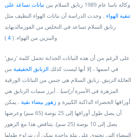
وكالة ناسا عام 1989 زنابق السلام بين
نباتات تساعد على
تنقية الهواء
. وجدت الدراسة أن نباتات الهواء النظيف مثل
زنابق السلام تساعد في التخلص من الفورمالديهايد
والبنزين من الهواء. (
4
)
على الرغم من أن هذه النباتات الجذابة تحمل كلمة 'زنبق'
في اسمها ، إلا أنها ليست كذلك
الزنابق الحقيقية
من
العائلة
الزنبق.
زنابق السلام هي جنس من النباتات الورقية
المزهرة في الأسرة
أراسيا
. أبرز سمات الزنابق هي
أوراقها الخضراء الداكنة الكبيرة و
زهور بيضاء نقية
. يمكن
أن يصل طول أوراقها إلى 25 بوصة (65 سم) وعرضها
يصل إلى 10 بوصة (25 سم). يتناقض هذا مع الزهور
البيضاء التي تحتوي على بتلة واحدة يمكن أن يتراوح طولها