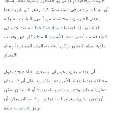
حاويات زجاجية أو أواني بها الصخور والمياه فقط. ستجد
أن النباتات تزدهر في الماء تمامًا كما تزدهر في التربة. هذا
يجعل الخيزران المحظوظ من أسهل النباتات المنزلية
للعناية بها. إذا احتفظت بنباتات 'الحظ السعيد' هذه في
الماء فقط ، أضف بعض الأسمدة السائلة كل شهر وتجنب
ملؤها بمياه الصنبور ولكن استخدم المياه المفلترة أو مياه
الأمطار.
يقول Feng Shui أن عدد سيقان الخيزران له معان
مختلفة عندما يتعلق الأمر بدعوة الثروة. يقال أن 3 سيقان
تمثل السعادة والثروة والعمر المديد. 5 أو 6 سيقان يمكن
أن تعني الثروة ونتمنى لك التوفيق. و 7 سيقان يمكن أن
ترمز إلى صحة جيدة.