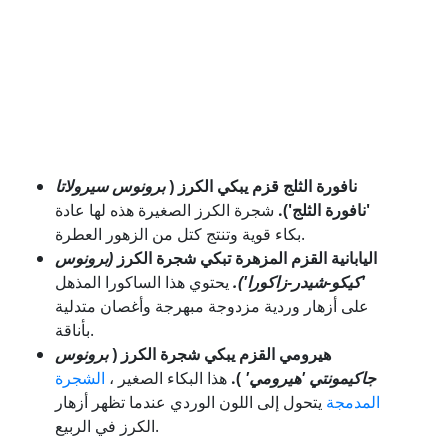
نافورة الثلج قزم يبكي الكرز (
برونوس سيرولاتا
'نافورة الثلج').
شجرة الكرز الصغيرة هذه لها عادة
بكاء قوية وتنتج كتل من الزهور العطرة.
اليابانية القزم المزهرة تبكي شجرة الكرز
(برونوس
'كيكو-شيدر-زاكورا').
يحتوي هذا الساكورا المذهل
على أزهار وردية مزدوجة مبهرجة وأغصان متدلية
بأناقة.
هيرومي القزم يبكي شجرة الكرز (
برونوس
جاكيمونتي 'هيرومي'
).
هذا البكاء الصغير ،
الشجرة
المدمجة
يتحول إلى اللون الوردي عندما تظهر أزهار
الكرز في الربيع.