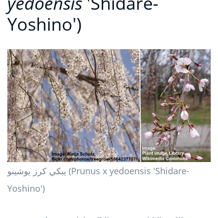
yedoensis
'Shidare-
Yoshino')
يبكي كرز يوشينو (Prunus x yedoensis 'Shidare-
Yoshino')