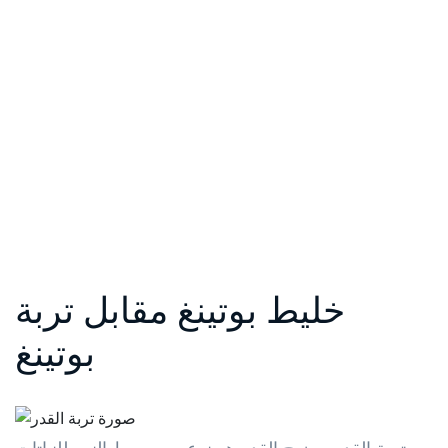
خليط بوتينغ مقابل تربة
بوتينغ
تربة القدر ومزيج القدر هو نوع من وسط النمو للنباتات