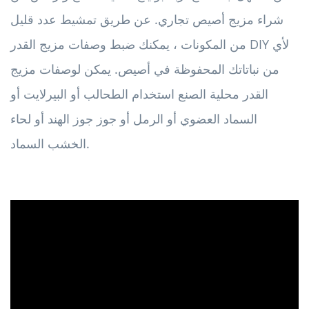
شراء مزيج أصيص تجاري. عن طريق تمشيط عدد قليل
من المكونات ، يمكنك ضبط وصفات مزيج القدر DIY لأي
من نباتاتك المحفوظة في أصيص. يمكن لوصفات مزيج
القدر محلية الصنع استخدام الطحالب أو البيرلايت أو
السماد العضوي أو الرمل أو جوز جوز الهند أو لحاء
الخشب السماد.
ad