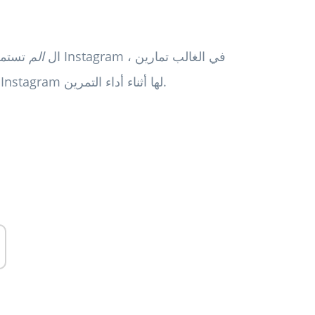
ال
الم
تستمر ال
الضغط. هذه المرة أيضًا ، شاركت مقطع فيديو آخر على Instagram لها أثناء أداء التمرين.