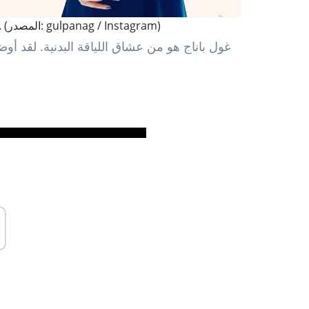
نشرت Gul Panag مقطع فيديو لها وهي تمارس تمارين الضغط. (المصدر: gulpanag / Instagram)
غول باناج هو من عشاق اللياقة البدنية. لقد 