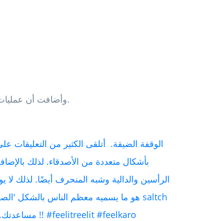
وأضافت أن عمليات الضغط العسكرية تعتبر بشكل عام هي الشكل الصحيح.
الوقفة الضيقة. ‍️ أتلقى الكثير من التعليقات عل
بأشكال متعددة من الأصدقاء. لذلك بالإضاف
الرأسين والدالية وشبه المنحرف أيضًا. لذلك لا ي
هو ما يسميه معظم الناس بالشكل 'الصحيح
Chennaibodyfit_deepavaswani مساعدتك. أتمنى لك يومًا رائعًا !! #feelitreelit #feelkaro