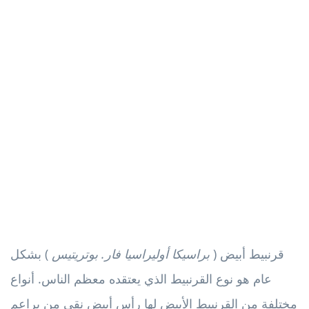
قرنبيط أبيض (
براسيكا أوليراسيا فار. بوتريتيس
) بشكل
عام هو نوع القرنبيط الذي يعتقده معظم الناس. أنواع
مختلفة من القرنبيط الأبيض لها رأس أبيض نقي من براعم