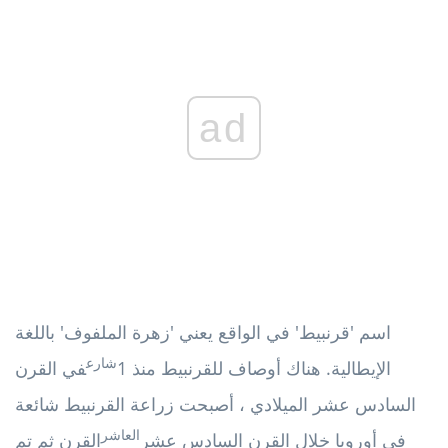
ad
اسم 'قرنبيط' في الواقع يعني 'زهرة الملفوف' باللغة
شارع
الإيطالية. هناك أوصاف للقرنبيط منذ 1
في القرن
السادس عشر الميلادي ، أصبحت زراعة القرنبيط شائعة
العاشر
في أوروبا خلال القرن السادس عشر
القرن ثم تم