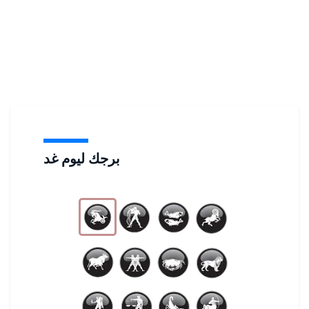
برجك ليوم غد