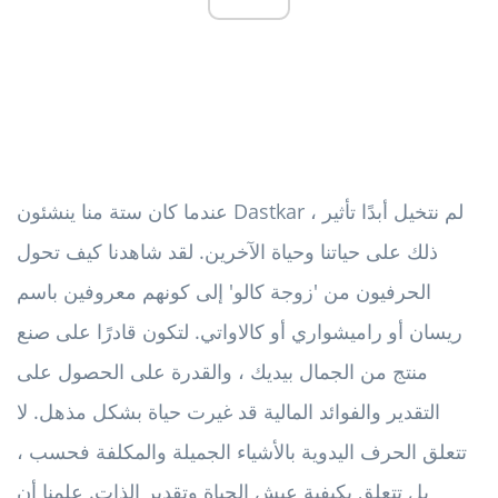
عندما كان ستة منا ينشئون Dastkar ، لم نتخيل أبدًا تأثير
ذلك على حياتنا وحياة الآخرين. لقد شاهدنا كيف تحول
الحرفيون من 'زوجة كالو' إلى كونهم معروفين باسم
ريسان أو راميشواري أو كالاواتي. لتكون قادرًا على صنع
منتج من الجمال بيديك ، والقدرة على الحصول على
التقدير والفوائد المالية قد غيرت حياة بشكل مذهل. لا
تتعلق الحرف اليدوية بالأشياء الجميلة والمكلفة فحسب ،
بل تتعلق بكيفية عيش الحياة وتقدير الذات. علمنا أن