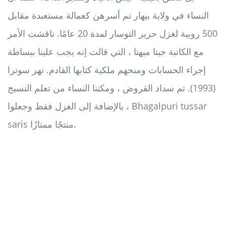
النساء في ولاية بيهار تم أسرهن كعمالة مستعبدة مقابل
500 روبية لغزل حرير التوسار لمدة 20 عامًا. ناقشت الأمر
مع الكاتبة جيتا ميهتا ، التي قالت إنه يجب علينا ببساطة
إجراء الحسابات ومنحهم ملكية كتابها القادم. نهر سوترا
(1993). تم سداد القروض ، ومكننا النساء من تعلم النسيج
، بالإضافة إلى الغزل فقط وجعلوا Bhagalpuri tussar
saris منتجًا ممتازًا.