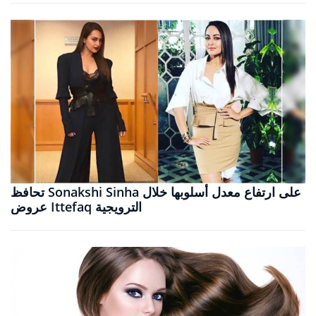
تحافظ Sonakshi Sinha على ارتفاع معدل أسلوبها خلال
عروض Ittefaq الترويجية