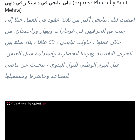
ليلى تيابجي في داستكار في دلهي (Express Photo by Amit
Mehra)
أمضت ليلى تيابجي أكثر من ثلاثة عقود في العمل جنبًا إلى
جنب مع الحرفيين في غوجارات وبيهار وراجستان. من
خلال عملها ، حاولت تيابجي ، 69 عامًا ، بناء صلة بين
الحرف التقليدية وهويتنا الحضارية واستدامة سبل العيش.
قبل اليوم الوطني للنول اليدوي ، تتحدث عن ماضي
الصناعة وحاضرها ومستقبلها.
ad