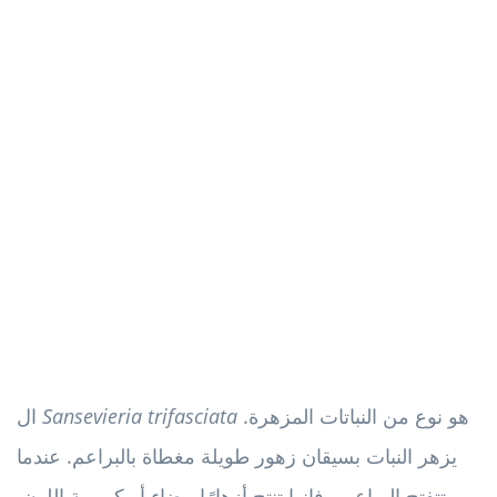
هو نوع من النباتات المزهرة.
Sansevieria trifasciata
ال
يزهر النبات بسيقان زهور طويلة مغطاة بالبراعم. عندما
تتفتح البراعم ، فإنها تنتج أزهارًا بيضاء أو كريمية اللون.