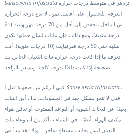
تزدهر في متوسط ​​درجات حرارة
Sansevieria trifasciata
الغرفة. للحصول على أفضل نمو ، لا تدع درجة الحرارة
في الداخل تنخفض إلى أقل من 70 درجة فهرنهايت (21
درجة مئوية). ومع ذلك ، فإن نباتات لسان حماتها تكون
صلبة حتى 50 درجة فهرنهايت (10 درجات مئوية). أنت
تعرف ما إذا كانت درجة حرارة نبات الثعبان الخاص بك
صحيحة إذا كنت دافئًا بدرجة كافية وتشعر بالراحة.
،
Sansevieria trifasciata
على الرغم من صعوبة قتل أ
فهي لا تنمو بشكل جيد في المسودات. لذا ، أبقِ النبات
بعيدًا عن فتحات التهوية أو النوافذ المفتوحة أو تدفق هواء
مكيف الهواء. أيضًا ، في الشتاء ، تأكد من أن وعاء نبات
الثعبان ليس بجانب مشعاع ساخن ، وإلا فقد يبدأ في