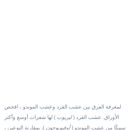
لمعرفة الفرق بين عشب القرد وعشب الموندو ، افحص
الأوراق. عشب القرد (
ليريوب
) لها شفرات أوسع وأكثر
سمكًا من عشب الموندو (
أوفيوبوجون
). بمقارنة النوعين ،