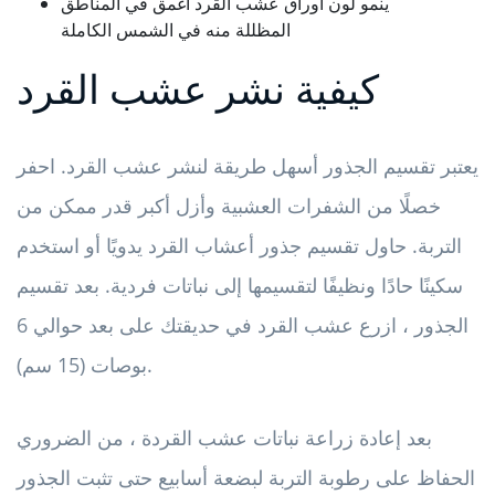
ينمو لون أوراق عشب القرد أغمق في المناطق
المظللة منه في الشمس الكاملة
كيفية نشر عشب القرد
يعتبر تقسيم الجذور أسهل طريقة لنشر عشب القرد. احفر
خصلًا من الشفرات العشبية وأزل أكبر قدر ممكن من
التربة. حاول تقسيم جذور أعشاب القرد يدويًا أو استخدم
سكينًا حادًا ونظيفًا لتقسيمها إلى نباتات فردية. بعد تقسيم
الجذور ، ازرع عشب القرد في حديقتك على بعد حوالي 6
بوصات (15 سم).
بعد إعادة زراعة نباتات عشب القردة ، من الضروري
الحفاظ على رطوبة التربة لبضعة أسابيع حتى تثبت الجذور