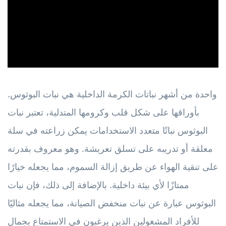
ad
واحدة من أشهر نباتات الكرمة الداخلية هي نبات البوثوس.
بأوراقها على شكل قلب وكرومها المتدلية، تعتبر نبات
البوثوس نباتًا متعدد الاستخدامات يمكن زراعته في سلة
معلقة أو تدريبه على تسلق تعريشة. وهو معروف بقدرته
على تنقية الهواء عن طريق إزالة السموم، مما يجعله خيارًا
ممتازًا لأي بيئة داخلية. بالإضافة إلى ذلك، فإن نبات
البوثوس عبارة عن نبات منخفض الصيانة، مما يجعله مثاليًا
للأفراد المشغولين الذين يرغبون في الاستمتاع بجمال