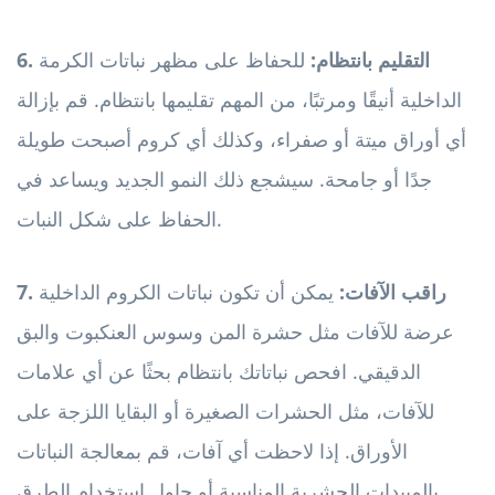
6. التقليم بانتظام:
للحفاظ على مظهر نباتات الكرمة
الداخلية أنيقًا ومرتبًا، من المهم تقليمها بانتظام. قم بإزالة
أي أوراق ميتة أو صفراء، وكذلك أي كروم أصبحت طويلة
جدًا أو جامحة. سيشجع ذلك النمو الجديد ويساعد في
الحفاظ على شكل النبات.
7. راقب الآفات:
يمكن أن تكون نباتات الكروم الداخلية
عرضة للآفات مثل حشرة المن وسوس العنكبوت والبق
الدقيقي. افحص نباتاتك بانتظام بحثًا عن أي علامات
للآفات، مثل الحشرات الصغيرة أو البقايا اللزجة على
الأوراق. إذا لاحظت أي آفات، قم بمعالجة النباتات
بالمبيدات الحشرية المناسبة أو حاول استخدام الطرق