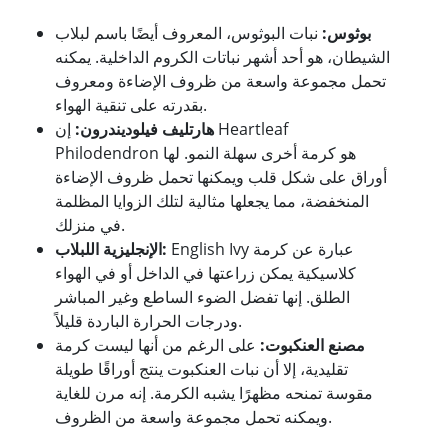
بوثوس:
نبات البوثوس، المعروف أيضًا باسم لبلاب
الشيطان، هو أحد أشهر نباتات الكروم الداخلية. يمكنه
تحمل مجموعة واسعة من ظروف الإضاءة ومعروف
بقدرته على تنقية الهواء.
هارتليف فيلوديندرون:
إن Heartleaf
Philodendron هو كرمة أخرى سهلة النمو. لها
أوراق على شكل قلب ويمكنها تحمل ظروف الإضاءة
المنخفضة، مما يجعلها مثالية لتلك الزوايا المظلمة
في منزلك.
English Ivy عبارة عن كرمة
الإنجليزية اللبلاب:
كلاسيكية يمكن زراعتها في الداخل أو في الهواء
الطلق. إنها تفضل الضوء الساطع وغير المباشر
ودرجات الحرارة الباردة قليلاً.
مصنع العنكبوت:
على الرغم من أنها ليست كرمة
تقليدية، إلا أن نبات العنكبوت ينتج أوراقًا طويلة
مقوسة تمنحه مظهرًا يشبه الكرمة. إنه مرن للغاية
ويمكنه تحمل مجموعة واسعة من الظروف.