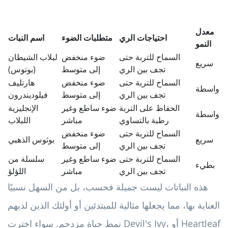
معدل
احتياجات الري
متطلبات الضوء
اسم النبات
النمو
السماح للتربة حتى
ضوء منخفض
لبلاب الشيطان
سريع
تجف بين الري
إلى متوسط
(بوتوس)
السماح للتربة حتى
ضوء منخفض
هارتليف
واسطة
تجف بين الري
إلى متوسط
فيلوديندرون
الحفاظ على التربة
ضوء ساطع وغير
الإنجليزية
واسطة
رطبة بالتساوي
مباشر
اللبلاب
السماح للتربة حتى
ضوء منخفض
سريع
بوثوس الذهبي
تجف بين الري
إلى متوسط
السماح للتربة حتى
ضوء ساطع وغير
سلسلة من
بطيء
تجف بين الري
مباشر
اللؤلؤ
هذه النباتات ليست جميلة فحسب، بل من السهل نسبيًا
العناية بها، مما يجعلها مثالية للمبتدئين أو أولئك الذين لديهم
نمط حياة مزدحم. سواء اخترت Devil's Ivy، أو Heartleaf