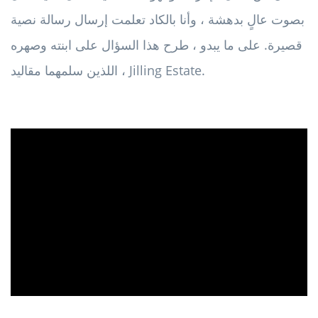
بصوت عالٍ بدهشة ، وأنا بالكاد تعلمت إرسال رسالة نصية
قصيرة. على ما يبدو ، طرح هذا السؤال على ابنته وصهره
، اللذين سلمهما مقاليد Jilling Estate.
ad