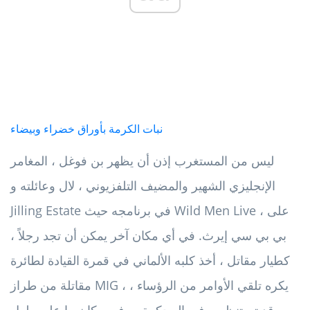
نبات الكرمة بأوراق خضراء وبيضاء
ليس من المستغرب إذن أن يظهر بن فوغل ، المغامر
الإنجليزي الشهير والمضيف التلفزيوني ، لال وعائلته و
Jilling Estate في برنامجه حيث Wild Men Live ، على
بي بي سي إيرث. في أي مكان آخر يمكن أن تجد رجلاً ،
كطيار مقاتل ، أخذ كلبه الألماني في قمرة القيادة لطائرة
مقاتلة من طراز MIG ، يكره تلقي الأوامر من الرؤساء ،
وقد تم تنظيمه في المحكمة ، وفي مكان ما على طول