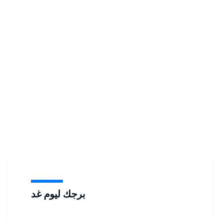
برجك ليوم غد