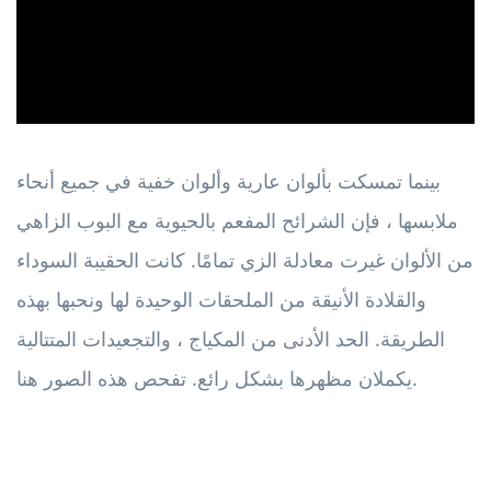
بينما تمسكت بألوان عارية وألوان خفية في جميع أنحاء
ملابسها ، فإن الشرائح المفعم بالحيوية مع البوب ​​الزاهي
من الألوان غيرت معادلة الزي تمامًا. كانت الحقيبة السوداء
والقلادة الأنيقة من الملحقات الوحيدة لها ونحبها بهذه
الطريقة. الحد الأدنى من المكياج ، والتجعيدات المتتالية
يكملان مظهرها بشكل رائع. تفحص هذه الصور هنا.