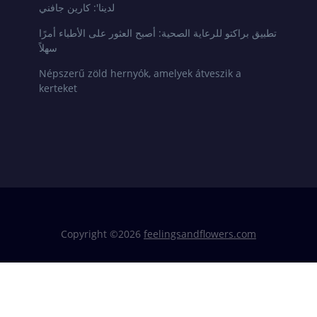
لدينا': كارين جافني
تطبيق براكتو للرعاية الصحية: أصبح العثور على الأطباء أمرًا
سهلاً
Népszerű zöld hernyók, amelyek átveszik a
kerteket
Copyright ©
2026
feelingsandflowers.com