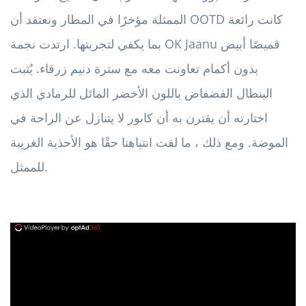
الممثلة مؤخرًا في المطار ونعتقد أن OOTD كانت رائعة
بما يكفي لتجربتها. ارتدت نجمة OK Jaanu قميصًا أبيض
بدون أكمام تعاونت معه مع سترة دنيم زرقاء. يُثبت
البنطال الفضفاض باللون الأخضر المائل للرمادي الذي
اختارته أن يقترن به أن كابور لا يتنازل عن الراحة في
الموضة. ومع ذلك ، ما لفت انتباهنا حقًا هو الأحذية الغريبة
للممثل.
ad