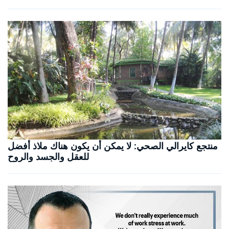
منتجع كايرالي الصحي: لا يمكن أن يكون هناك ملاذ أفضل
للعقل والجسد والروح