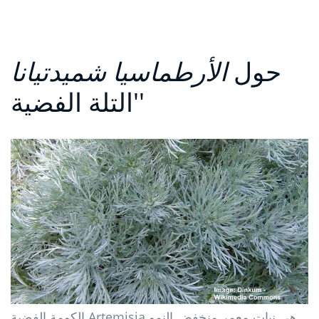
حول
الأرطماسيا شميدتيانا
'التلة الفضية'
الكومة الفضية Artemisia هي نبات معمر منخفض النمو