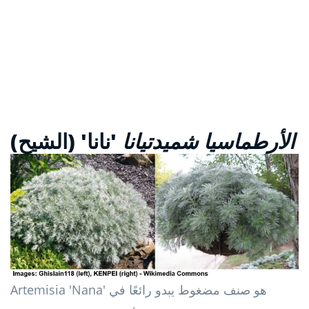
الأرطماسيا شميدتيانا
'نانا' (الشيح)
Artemisia 'Nana' هو صنف مضغوط يبدو رائعًا في