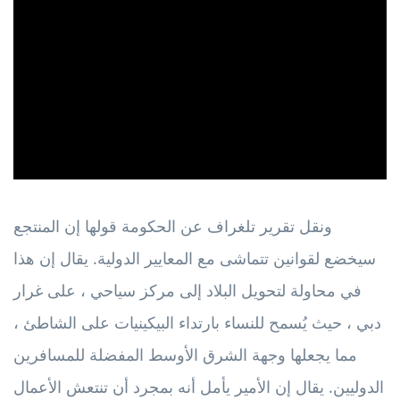
ad
ونقل تقرير تلغراف عن الحكومة قولها إن المنتجع
سيخضع لقوانين تتماشى مع المعايير الدولية. يقال إن هذا
في محاولة لتحويل البلاد إلى مركز سياحي ، على غرار
دبي ، حيث يُسمح للنساء بارتداء البيكينيات على الشاطئ ،
مما يجعلها وجهة الشرق الأوسط المفضلة للمسافرين
الدوليين. يقال إن الأمير يأمل أنه بمجرد أن تنتعش الأعمال