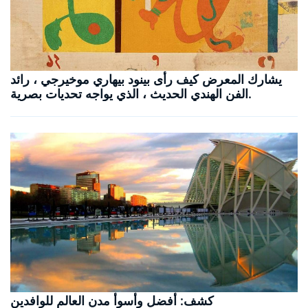
يشارك المعرض كيف رأى بينود بيهاري موخيرجي ، رائد
الفن الهندي الحديث ، الذي يواجه تحديات بصرية.
كشف: أفضل وأسوأ مدن العالم للوافدين