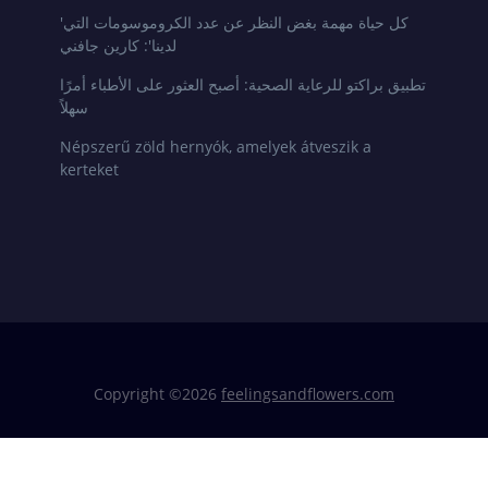
'كل حياة مهمة بغض النظر عن عدد الكروموسومات التي
لدينا': كارين جافني
تطبيق براكتو للرعاية الصحية: أصبح العثور على الأطباء أمرًا
سهلاً
Népszerű zöld hernyók, amelyek átveszik a
kerteket
Copyright ©
2026
feelingsandflowers.com