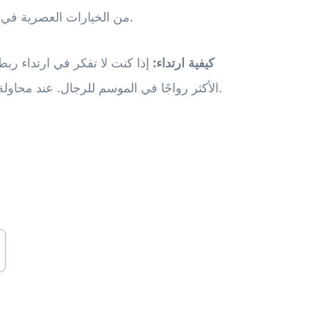
من الخيارات العصرية في منقطة ، منقوشة ، مخططة ، مطبوعات هندسية وغريبة.
كيفية ارتداء:
إذا كنت لا تفكر في ارتداء ربط
الأكثر رواجًا في الموسم للرجال. عند محاولة تحديد أفضل ربطة عنق ، فكر في المناسبة والزي العام.