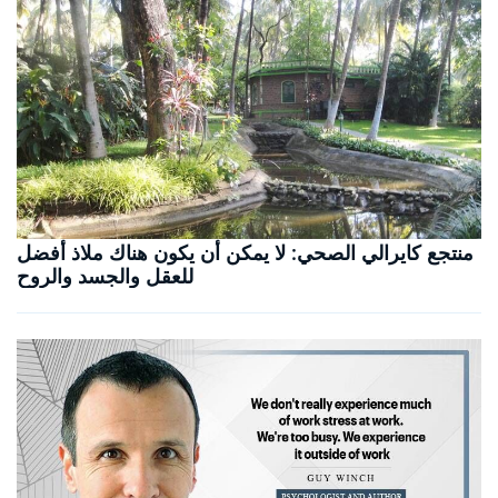
منتجع كايرالي الصحي: لا يمكن أن يكون هناك ملاذ أفضل
للعقل والجسد والروح