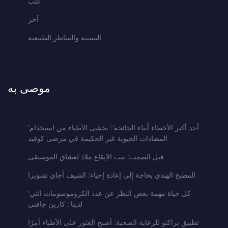
كتب
آخر
البستنة والمناظر الطبيعية
موصى به
'أحد أكبر الأخطاء أثناء الجائحة': يخشى الأطباء من استخدام
المضادات الحيوية غير الحكيمة في مرضى كوفيد
قبل الصمت: بيت الإيقاع ملاذ لعشاق الموسيقى
المطبخ الهندي بحاجة إلى إعادة إحياء: الشيف أجاي تشوبرا
'كل حياة مهمة بغض النظر عن عدد الكروموسومات التي
لدينا': كارين جافني
تطبيق براكتو للرعاية الصحية: أصبح العثور على الأطباء أمرًا