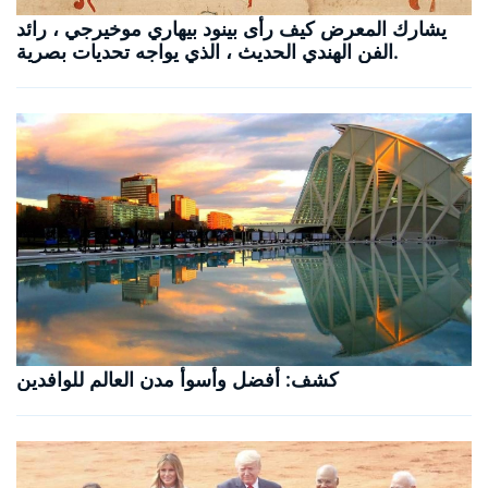
يشارك المعرض كيف رأى بينود بيهاري موخيرجي ، رائد
الفن الهندي الحديث ، الذي يواجه تحديات بصرية.
كشف: أفضل وأسوأ مدن العالم للوافدين