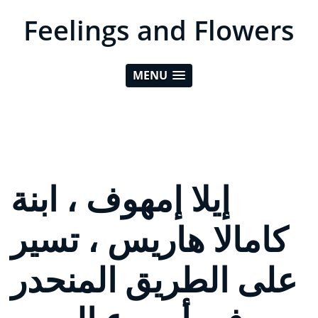
Feelings and Flowers
MENU
إيلا إمهوف ، ابنة
كامالا هاريس ، تسير
على الطريق المنحدر