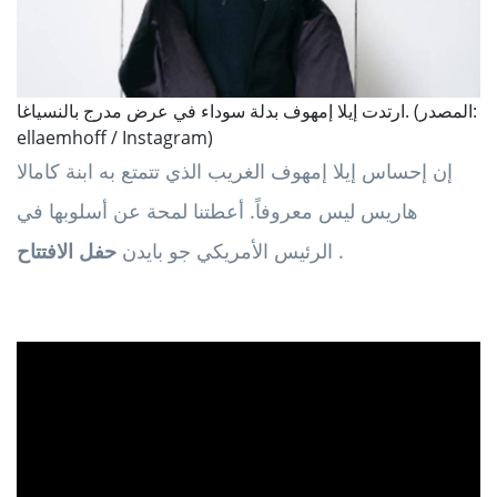
ارتدت إيلا إمهوف بدلة سوداء في عرض مدرج بالنسياغا. (المصدر:
ellaemhoff / Instagram)
إن إحساس إيلا إمهوف الغريب الذي تتمتع به ابنة كامالا
هاريس ليس معروفاً. أعطتنا لمحة عن أسلوبها في
.
الرئيس الأمريكي جو بايدن
حفل الافتتاح
ad