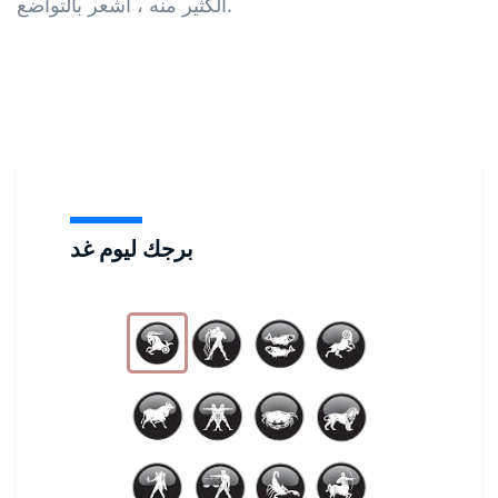
الكثير منه ، أشعر بالتواضع.
برجك ليوم غد