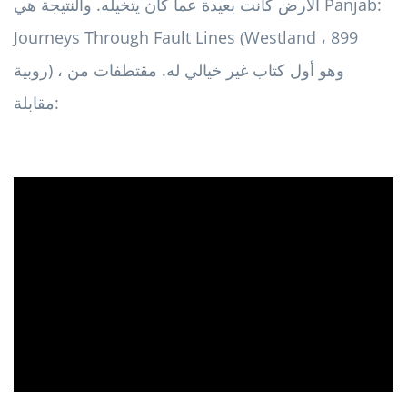
الأرض كانت بعيدة عما كان يتخيله. والنتيجة هي Panjab:
Journeys Through Fault Lines (Westland ، 899
روبية) ، وهو أول كتاب غير خيالي له. مقتطفات من
مقابلة:
ad