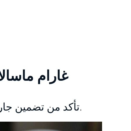
غارام ماسالا
تأكد من تضمين جارام ماسالا في طبخك المعتاد.