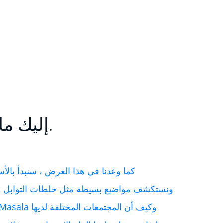
إليك ما يفعله جارام ماسالا بجسمك.
ونستكشف مواضيع بسيطة مثل خلطات التوابل وال