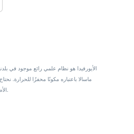
الأيورفيدا هو نظام علمي رائع موجود في بلدن
ماسالا باعتباره مكونًا محفزًا للحرارة. نح
الأطعمة الدافئة بسبب ظروف معينة. قال البقية منا يستطيع.