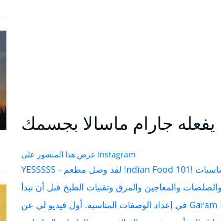
عرض هذا المنشور على Instagram
YESSSSS - لقد وصل مطعم Indian Food 101! كما وعدنا في هذا العرض ، سنبدأ بالأساسيات
صلصات والمعاجين والمرق وتقنيات الطبخ قبل أن نبدأ
في إعداد الوصفات المناسبة. أول فيديو لي عن Garam Masala وكيف أن المجتمعات المختلفة لديها