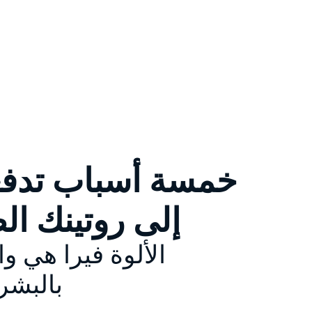
خمسة أسباب تدفعك
إلى روتينك ال
الألوة فيرا هي و
بالبشرة