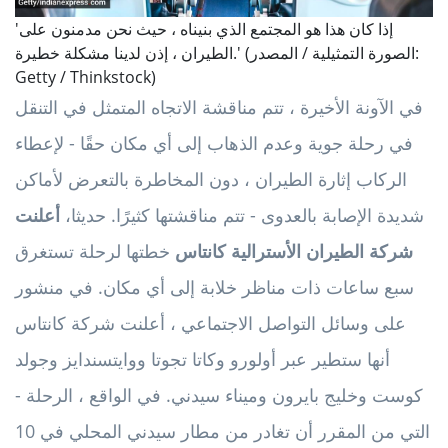
'إذا كان هذا هو المجتمع الذي بنيناه ، حيث نحن مدمنون على
الطيران ، إذن لدينا مشكلة خطيرة.' (الصورة التمثيلية / المصدر:
Getty / Thinkstock)
في الآونة الأخيرة ، تتم مناقشة الاتجاه المتمثل في التنقل
في رحلة جوية وعدم الذهاب إلى أي مكان حقًا - لإعطاء
الركاب إثارة الطيران ، دون المخاطرة بالتعرض لأماكن
شديدة الإصابة بالعدوى - تتم مناقشتها كثيرًا. حديثا،
أعلنت
شركة الطيران الأسترالية كانتاس
خطتها لرحلة تستغرق
سبع ساعات ذات مناظر خلابة إلى أي مكان. في منشور
على وسائل التواصل الاجتماعي ، أعلنت شركة كانتاس
أنها ستطير عبر أولورو وكاتا تجوتا ووايتسندايز وجولد
كوست وخليج بايرون وميناء سيدني. في الواقع ، الرحلة -
التي من المقرر أن تغادر من مطار سيدني المحلي في 10