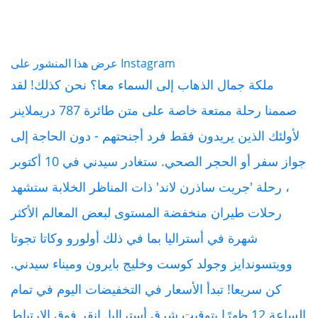
عرض هذا المنشور على Instagram
ملكة جمال الذهاب إلى السماء معا؟ نحن كذلك! لقد
صممنا رحلة ممتعة خاصة على متن طائرة 787 دريملاينر
لأولئك الذين يريدون فقط فرد أجنحتهم - دون الحاجة إلى
جواز سفر أو الحجر الصحي. ستغادر سيدني في 10 أكتوبر
، رحلة 'جريت ساذرن لاند' ذات المناظر الخلابة ستشهد
رحلات طيران منخفضة المستوى لبعض المعالم الأكثر
شهرة في أستراليا بما في ذلك أولورو وكاتا تجوتا
وويتسوندايز وجولد كوست وخليج بايرون وميناء سيدني.
كن سريعا! تبدأ الأسعار في التخفيضات اليوم في تمام
الساعة 12 ظهرًا بتوقيت شرق أستراليا. انقر فوق الارتباط