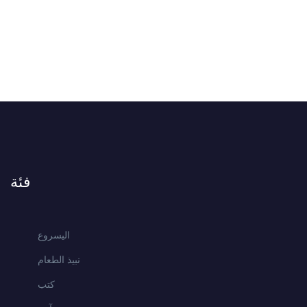
فئة
اليسروع
نبيذ الطعام
كتب