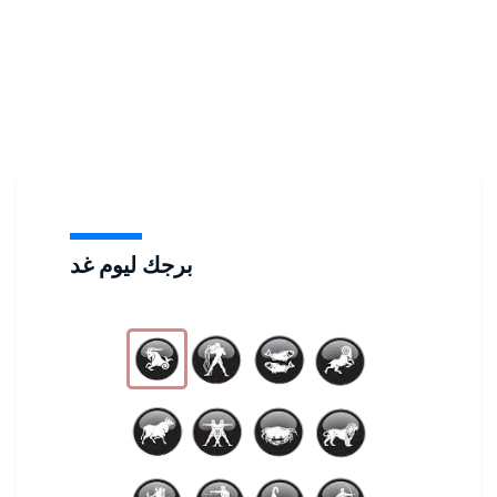
برجك ليوم غد