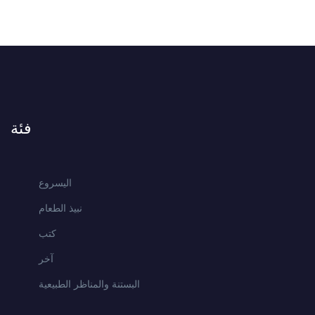
فئة
اليسروع
نبيذ الطعام
كتب
آخر
البستنة والمناظر الطبيعية