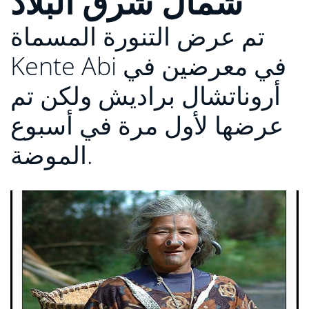
شمال شرق البلاد
تم عرض التنورة المسماة
Kente Abi في معرضين في
أروناتشال براديش ولكن تم
عرضها لأول مرة في أسبوع
الموضة.