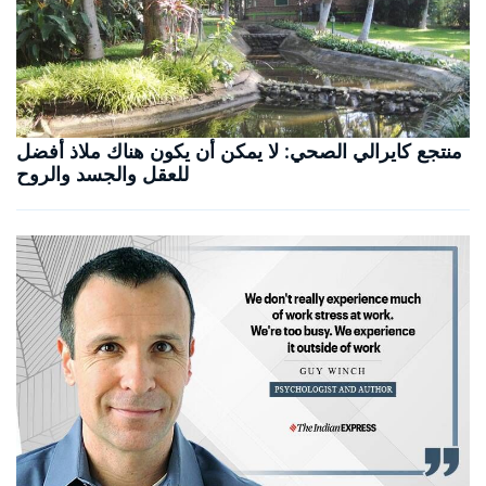
منتجع كايرالي الصحي: لا يمكن أن يكون هناك ملاذ أفضل
للعقل والجسد والروح