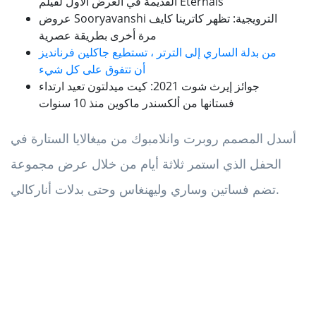
القديمة في العرض الأول لفيلم Eternals
عروض Sooryavanshi الترويجية: تظهر كاترينا كايف
مرة أخرى بطريقة عصرية
من بدلة الساري إلى الترتر ، تستطيع جاكلين فرنانديز
أن تتفوق على كل شيء
جوائز إيرث شوت 2021: كيت ميدلتون تعيد ارتداء
فستانها من ألكسندر ماكوين منذ 10 سنوات
أسدل المصمم روبرت وانلامبوك من ميغالايا الستارة في
الحفل الذي استمر ثلاثة أيام من خلال عرض مجموعة
تضم فساتين وساري وليهنغاس وحتى بدلات أناركالي.