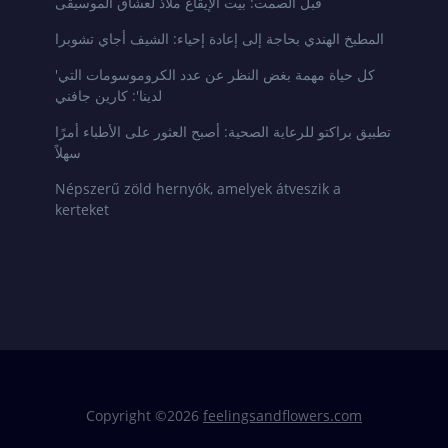
قبل الصمت: بيت الإيقاع ملاذ لعشاق الموسيقى
المطبخ الهندي بحاجة إلى إعادة إحياء: الشيف أجاي تشوبرا
'كل حياة مهمة بغض النظر عن عدد الكروموسومات التي
لدينا': كارين جافني
تطبيق براكتو للرعاية الصحية: أصبح العثور على الأطباء أمرًا
سهلاً
Népszerű zöld hernyók, amelyek átveszik a
kerteket
Copyright ©
2026
feelingsandflowers.com