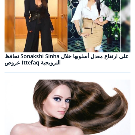
تحافظ Sonakshi Sinha على ارتفاع معدل أسلوبها خلال
عروض Ittefaq الترويجية