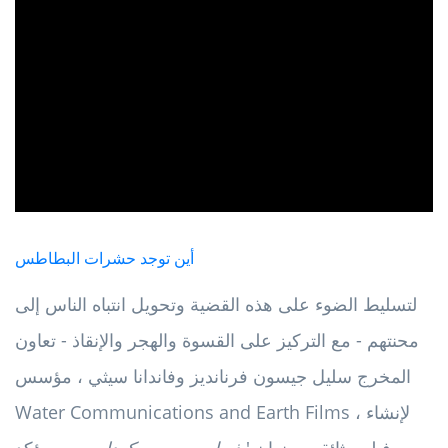
ad
أين توجد حشرات البطاطس
لتسليط الضوء على هذه القضية وتحويل انتباه الناس إلى
محنتهم - مع التركيز على القسوة والهجر والإنقاذ - تعاون
المخرج سليل جيسون فرنانديز وفاندانا سيثي ، مؤسس
Water Communications and Earth Films ، لإنشاء
فيلم وثائقي بعنوان '
ذيول بوو بوو وكودلي بوو
. يؤكد