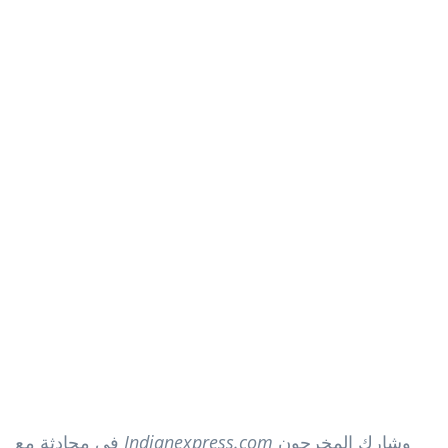
وشارك المخرجون
Indianexpress.com
في محادثة مع