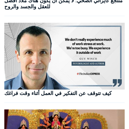
منتجع كايرالي الصحي: لا يمكن أن يكون هناك ملاذ أفضل
للعقل والجسد والروح
كيف تتوقف عن التفكير في العمل أثناء وقت فراغك