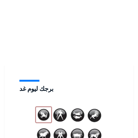
برجك ليوم غد