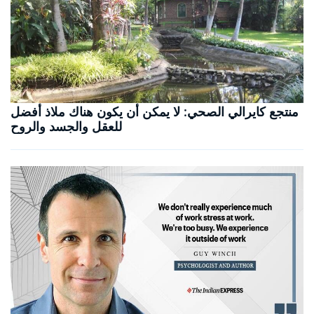
منتجع كايرالي الصحي: لا يمكن أن يكون هناك ملاذ أفضل
للعقل والجسد والروح