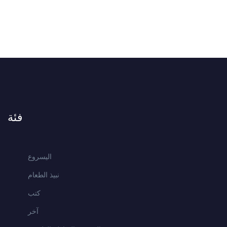
فئة
اليسروع
نبيذ الطعام
كتب
آخر