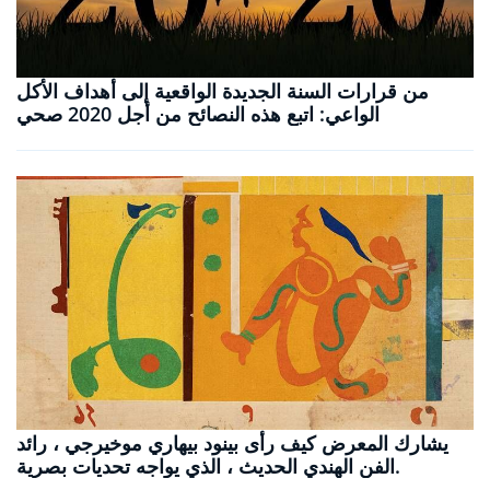
من قرارات السنة الجديدة الواقعية إلى أهداف الأكل
الواعي: اتبع هذه النصائح من أجل 2020 صحي
يشارك المعرض كيف رأى بينود بيهاري موخيرجي ، رائد
الفن الهندي الحديث ، الذي يواجه تحديات بصرية.