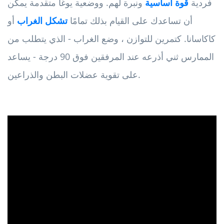
فردية
قوة أساسية
ونبرة لهم. ووضعية يوغا متقدمة يمكن
أن تساعدك على القيام بذلك تمامًا
تشكل الغراب
أو
كاكاسانا. كتمرين للتوازن ، وضع الغراب - الذي يتطلب من
الممارس ثني أذرعه عند المرفقين فوق 90 ​​درجة - يساعد
على تقوية عضلات البطن والذراعين.
ad