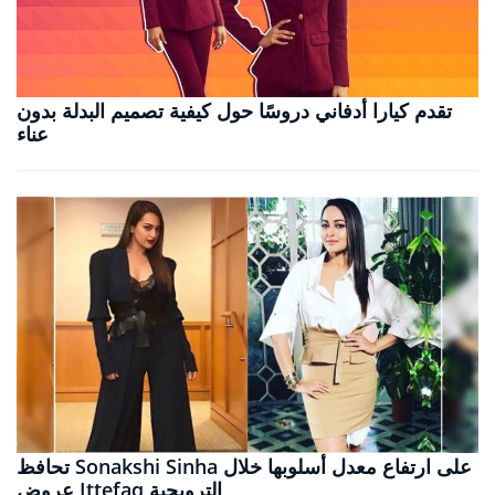
تقدم كيارا أدفاني دروسًا حول كيفية تصميم البدلة بدون
عناء
تحافظ Sonakshi Sinha على ارتفاع معدل أسلوبها خلال
عروض Ittefaq الترويجية